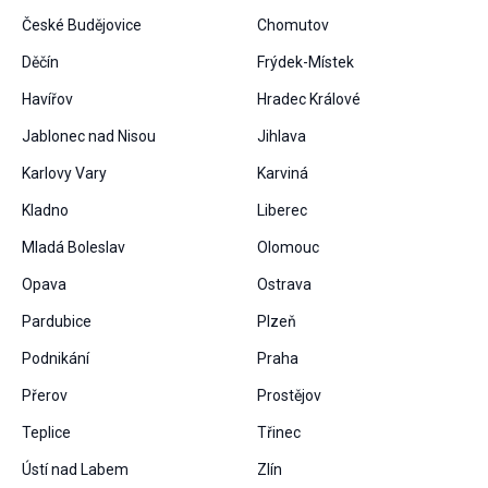
České Budějovice
Chomutov
Děčín
Frýdek-Místek
Uživatelská
zkušenost
Havířov
Hradec Králové
Aby naše
webové
Jablonec nad Nisou
Jihlava
stránky
Karlovy Vary
Karviná
fungovaly
při vaší
Kladno
Liberec
návštěvě co
nejlépe.
Mladá Boleslav
Olomouc
Pokud tyto
cookies
Opava
Ostrava
odmítnete,
některé
Pardubice
Plzeň
funkce z
Podnikání
Praha
webu zmizí.
Přerov
Prostějov
Teplice
Třinec
Marketing
Sdílením svých
Ústí nad Labem
Zlín
zájmů a chování