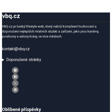
při návštěvě našich
stránek zvyšujete
šanci na zobrazení
vbq.cz
personalizovaného
obsahu a nabídek.
VBQ.cz je český lifestyle web, který nabízí komplexní hodnocení a
doporučení nejlepších místních služeb a zařízení, jako jsou kavárny,
posilovny a salony krásy, ve více městech.
kontakt@vbq.cz
Doporučené stránky
Oblíbené příspěvky