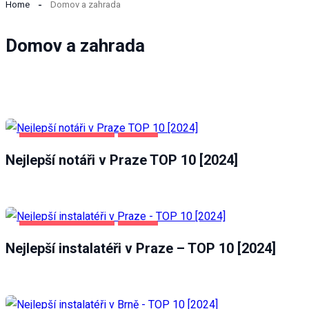
Home
Domov a zahrada
Domov a zahrada
DOMOV A ZAHRADA
PRAHA
Nejlepší notáři v Praze TOP 10 [2024]
Nezbytné
DOMOV A ZAHRADA
PRAHA
Tyto
Nejlepší instalatéři v Praze – TOP 10 [2024]
soubory
cookie
nejsou
volitelné.
Jsou