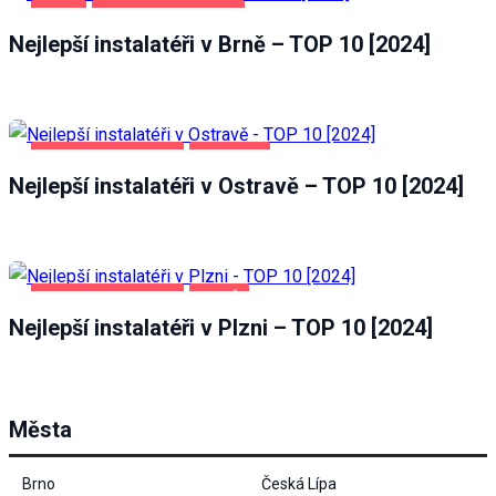
BRNO
DOMOV A ZAHRADA
nezbytné
Nejlepší instalatéři v Brně – TOP 10 [2024]
pro
fungování
webových
stránek.
DOMOV A ZAHRADA
OSTRAVA
Statistiky
Nejlepší instalatéři v Ostravě – TOP 10 [2024]
Abychom
mohli
zlepšovat
funkčnost
a
DOMOV A ZAHRADA
PLZEŇ
strukturu
Nejlepší instalatéři v Plzni – TOP 10 [2024]
webových
stránek
na
základě
toho, jak
Města
se
webové
stránky
Brno
Česká Lípa
používají.