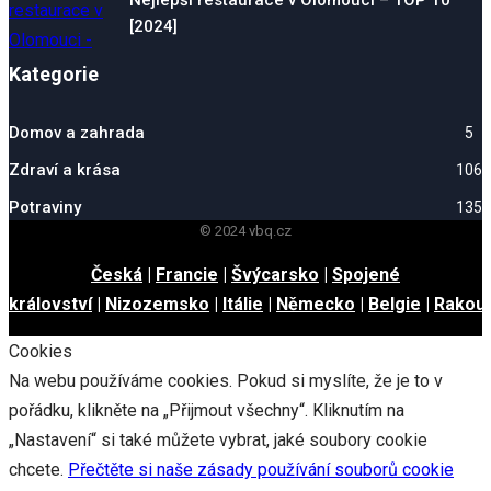
Nejlepší restaurace v Olomouci – TOP 10
[2024]
Kategorie
Domov a zahrada
5
Zdraví a krása
106
Potraviny
135
© 2024 vbq.cz
Česká
|
Francie
|
Švýcarsko
|
Spojené
království
|
Nizozemsko
|
Itálie
|
Německo
|
Belgie
|
Rakou
Cookies
Na webu používáme cookies. Pokud si myslíte, že je to v
pořádku, klikněte na „Přijmout všechny“. Kliknutím na
„Nastavení“ si také můžete vybrat, jaké soubory cookie
chcete.
Přečtěte si naše zásady používání souborů cookie