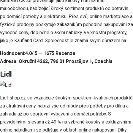
Kaufland ČR se prezentuje jako klíčový hráč na trhu
maloobchodu, nabízející široký sortiment produktů od potravin
po domácí potřeby a elektroniku. Přes svůj online marketplace a
fyzické prodejny poskytuje zákazníkům pohodlné nakupování za
výhodné ceny, doplněné o akční nabídky a věrnostní programy,
jako je Kaufland Card. Společnost je známá svým důrazem na
Hodnocení:4.0/ 5 — 1675 Recenze
Adresa: Okružní 4262, 796 01 Prostějov 1, Czechia
Lidl
Lidl-shop.cz se vyznačuje širokým spektrem kvalitních produktů
za atraktivní ceny, nabízí vše od módy přes potřeby pro dílnu a
zahradu až po sportovní vybavení a domácí potřeby. S
pravidelnými slevami až 49 % na vybrané kousky a exkluzivními
online nabídkami se odlišuje v oblasti online nakupování. Díky