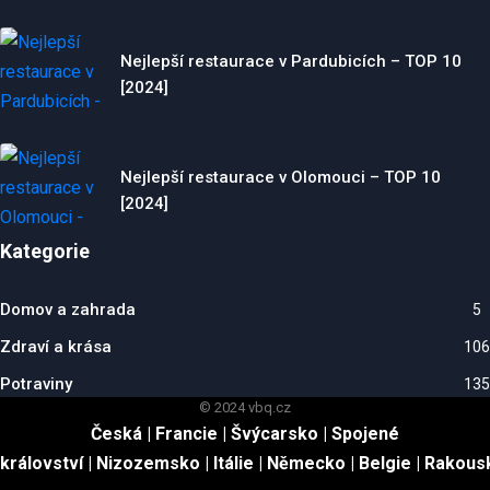
Nejlepší restaurace v Pardubicích – TOP 10
[2024]
Nejlepší restaurace v Olomouci – TOP 10
[2024]
Kategorie
Domov a zahrada
5
Zdraví a krása
106
Potraviny
135
© 2024 vbq.cz
Česká
|
Francie
|
Švýcarsko
|
Spojené
království
|
Nizozemsko
|
Itálie
|
Německo
|
Belgie
|
Rakous