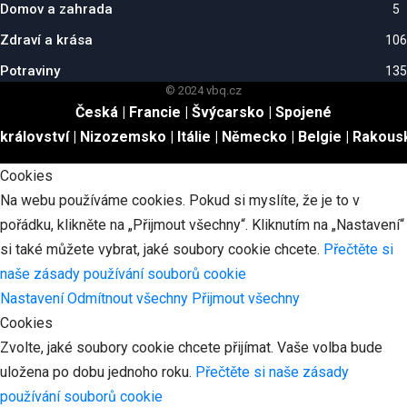
Domov a zahrada
5
Zdraví a krása
106
Potraviny
135
© 2024 vbq.cz
Česká
|
Francie
|
Švýcarsko
|
Spojené
království
|
Nizozemsko
|
Itálie
|
Německo
|
Belgie
|
Rakous
Cookies
Na webu používáme cookies. Pokud si myslíte, že je to v
pořádku, klikněte na „Přijmout všechny“. Kliknutím na „Nastavení“
si také můžete vybrat, jaké soubory cookie chcete.
Přečtěte si
naše zásady používání souborů cookie
Nastavení
Odmítnout všechny
Přijmout všechny
Cookies
Zvolte, jaké soubory cookie chcete přijímat. Vaše volba bude
uložena po dobu jednoho roku.
Přečtěte si naše zásady
používání souborů cookie