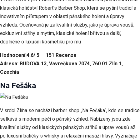
klasická holičství Robert’s Barber Shop, která se pyšní tradicí a
inovativním přístupem v oblasti pánského holení a úpravy
vzhledu. Oceňovaná je za kvalitní služby, jako je úprava vousů,
exkluzivní střihy s mytím, klasické holení břitvou a další,
doplněné o luxusní kosmetiku pro mu
Hodnocení:4.6/ 5 — 151 Recenze
Adresa: BUDOVA 13, Vavrečkova 7074, 760 01 Zlín 1,
Czechia
Na Fešáka
V srdci Zlína se nachází barber shop „Na Fešáka“, kde se tradice
setkává s moderní péčí o pánský vzhled. Nabízeny jsou zde
kvalitní služby od klasických pánských střihů a úprav vousů až
po luxusní balíčky s whisky a relaxační masáží hlavy. Vyznačuje