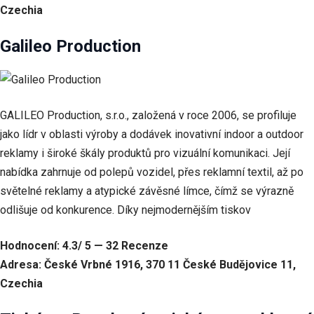
Nezbytné
Czechia
Tyto
soubory
Galileo Production
cookie
nejsou
volitelné.
Jsou
nezbytné
pro
GALILEO Production, s.r.o., založená v roce 2006, se profiluje
fungování
jako lídr v oblasti výroby a dodávek inovativní indoor a outdoor
webových
stránek.
reklamy i široké škály produktů pro vizuální komunikaci. Její
nabídka zahrnuje od polepů vozidel, přes reklamní textil, až po
světelné reklamy a atypické závěsné límce, čímž se výrazně
Statistiky
odlišuje od konkurence. Díky nejmodernějším tiskov
Abychom
mohli
zlepšovat
Hodnocení: 4.3/ 5 — 32 Recenze
funkčnost
Adresa: České Vrbné 1916, 370 11 České Budějovice 11,
a
strukturu
Czechia
webových
stránek