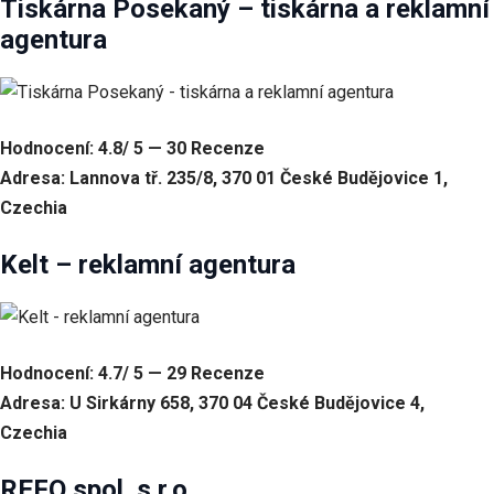
Tiskárna Posekaný – tiskárna a reklamní
na
základě
agentura
toho, jak
se
webové
stránky
používají.
Hodnocení: 4.8/ 5 — 30 Recenze
Adresa: Lannova tř. 235/8, 370 01 České Budějovice 1,
Uživatelská
Czechia
zkušenost
Aby naše
Kelt – reklamní agentura
webové
stránky
fungovaly
při vaší
návštěvě co
Hodnocení: 4.7/ 5 — 29 Recenze
nejlépe.
Pokud tyto
Adresa: U Sirkárny 658, 370 04 České Budějovice 4,
cookies
Czechia
odmítnete,
některé
funkce z
REFO spol. s r.o.