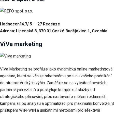
webu zmizí.
Marketing
Sdílením svých
Hodnocení:4.7/ 5 — 27 Recenze
zájmů a chování
Adresa: Lipenská 8, 370 01 České Budějovice 1, Czechia
při návštěvě našich
stránek zvyšujete
ViVa marketing
šanci na zobrazení
personalizovaného
obsahu a nabídek.
ViVa Marketing se profiluje jako dynamická online marketingová
agentura, která se věnuje raketovému posunu vašeho podnikání
do stratosférických výšin. Zaměřuje se na vytváření pevných
partnerských vztahů a poskytuje komplexní služby od
strategického plánování, přes nastavení a měření reklamních
kampaní, až po analýzu a optimalizaci pro maximální konverze. S
přístupem WIN-WIN a unikátními metodami pro efektivní