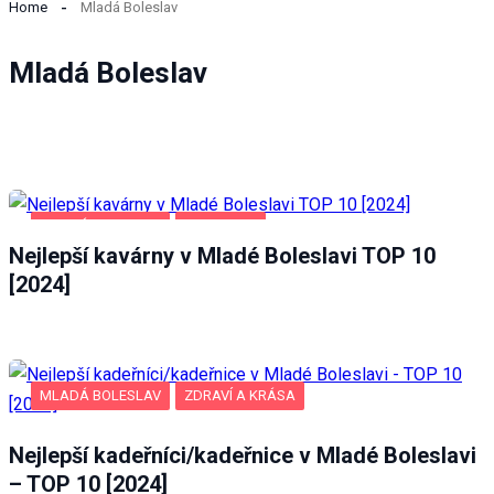
Home
Mladá Boleslav
Mladá Boleslav
MLADÁ BOLESLAV
POTRAVINY
Nejlepší kavárny v Mladé Boleslavi TOP 10
[2024]
Nezbytné
Tyto
MLADÁ BOLESLAV
ZDRAVÍ A KRÁSA
soubory
cookie
nejsou
Nejlepší kadeřníci/kadeřnice v Mladé Boleslavi
volitelné.
– TOP 10 [2024]
Jsou