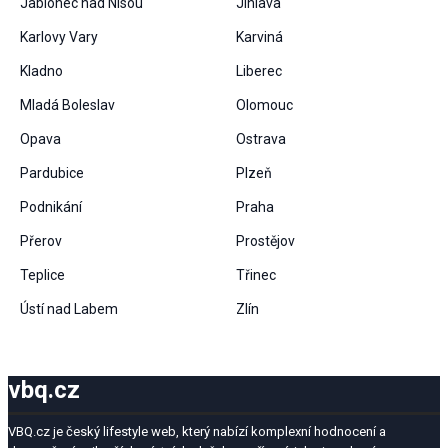
Jablonec nad Nisou
Jihlava
Karlovy Vary
Karviná
Kladno
Liberec
Mladá Boleslav
Olomouc
Opava
Ostrava
Pardubice
Plzeň
Podnikání
Praha
Přerov
Prostějov
Teplice
Třinec
Ústí nad Labem
Zlín
vbq.cz
VBQ.cz je český lifestyle web, který nabízí komplexní hodnocení a