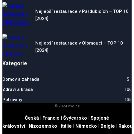
Nejlepší restaurace v Pardubicích – TOP 10
[2024]
Nejlepší restaurace v Olomouci – TOP 10
[2024]
Kategorie
Domov a zahrada
5
Zdraví a krása
106
Potraviny
135
© 2024 vbq.cz
Česká
|
Francie
|
Švýcarsko
|
Spojené
království
|
Nizozemsko
|
Itálie
|
Německo
|
Belgie
|
Rakou