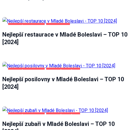
nezbytné
pro
fungování
webových
MLADÁ BOLESLAV
POTRAVINY
stránek.
Nejlepší restaurace v Mladé Boleslavi – TOP 10
[2024]
Statistiky
Abychom
mohli
zlepšovat
funkčnost
MLADÁ BOLESLAV
ZDRAVÍ A KRÁSA
a
Nejlepší posilovny v Mladé Boleslavi – TOP 10
strukturu
webových
[2024]
stránek
na
základě
toho, jak
se
MLADÁ BOLESLAV
ZDRAVÍ A KRÁSA
webové
Nejlepší zubaři v Mladé Boleslavi – TOP 10
stránky
používají.