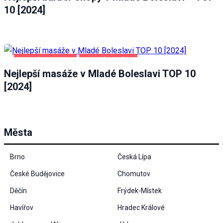
při návštěvě našich
10 [2024]
stránek zvyšujete
šanci na zobrazení
personalizovaného
obsahu a nabídek.
MLADÁ BOLESLAV
ZDRAVÍ A KRÁSA
Nejlepší masáže v Mladé Boleslavi TOP 10
[2024]
Města
Brno
Česká Lípa
České Budějovice
Chomutov
Děčín
Frýdek-Místek
Havířov
Hradec Králové