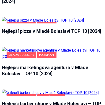
[2024]
Uživatelská
zkušenost
Aby naše
MLADÁ BOLESLAV
POTRAVINY
webové
Nejlepší pizza v Mladé Boleslavi TOP 10 [2024]
stránky
fungovaly
při vaší
návštěvě co
nejlépe.
MLADÁ BOLESLAV
PODNIKÁNÍ
Pokud tyto
cookies
odmítnete,
Nejlepší marketingová agentura v Mladé
některé
Boleslavi TOP 10 [2024]
funkce z
webu zmizí.
Marketing
MLADÁ BOLESLAV
ZDRAVÍ A KRÁSA
Sdílením svých
Nejlepší barber shopy v Mladé Boleslavi – TOP
zájmů a chování