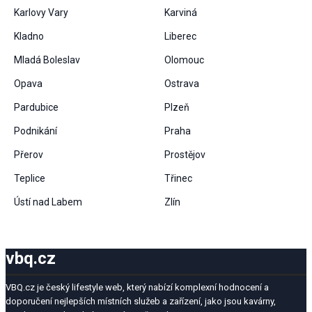
Karlovy Vary
Karviná
Kladno
Liberec
Mladá Boleslav
Olomouc
Opava
Ostrava
Pardubice
Plzeň
Podnikání
Praha
Přerov
Prostějov
Teplice
Třinec
Ústí nad Labem
Zlín
vbq.cz
VBQ.cz je český lifestyle web, který nabízí komplexní hodnocení a
doporučení nejlepších místních služeb a zařízení, jako jsou kavárny,