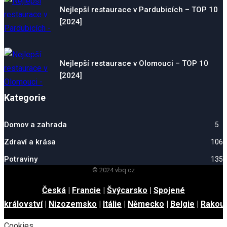
Nejlepší restaurace v Pardubicích – TOP 10
[2024]
Nejlepší restaurace v Olomouci – TOP 10
[2024]
Kategorie
Domov a zahrada
5
Zdraví a krása
106
Potraviny
135
© 2024 vbq.cz
Česká
|
Francie
|
Švýcarsko
|
Spojené
království
|
Nizozemsko
|
Itálie
|
Německo
|
Belgie
|
Rakou
Cookies