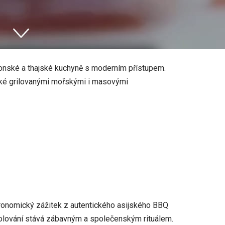
aponské a thajské kuchyně s moderním přístupem.
také grilovanými mořskými i masovými
ronomický zážitek z autentického asijského BBQ
 stolování stává zábavným a společenským rituálem.