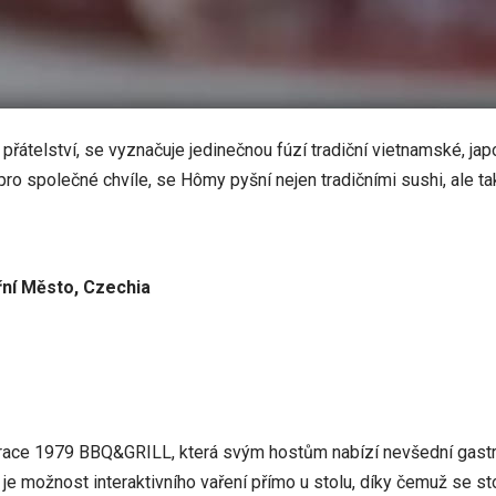
řátelství, se vyznačuje jedinečnou fúzí tradiční vietnamské, j
 pro společné chvíle, se Hômy pyšní nejen tradičními sushi, ale 
řní Město, Czechia
aurace 1979 BBQ&GRILL, která svým hostům nabízí nevšední gast
e je možnost interaktivního vaření přímo u stolu, díky čemuž se