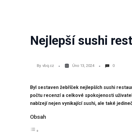
Nejlepší sushi res
By
vbq.cz
Úno 13, 2024
0
Byl sestaven žebříček nejlepších sushi restau
počtu recenzí a celkové spokojenosti uživatel
nabízejí nejen vynikající sushi, ale také jedi
Obsah