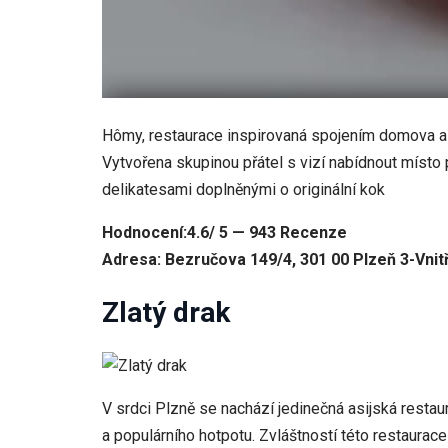
Hômy, restaurace inspirovaná spojením domova a p
Vytvořena skupinou přátel s vizí nabídnout místo
delikatesami doplněnými o originální kok
Hodnocení:4.6/ 5 — 943 Recenze
Adresa: Bezručova 149/4, 301 00 Plzeň 3-Vnit
Zlatý drak
V srdci Plzně se nachází jedinečná asijská rest
a populárního hotpotu. Zvláštností této restaurac