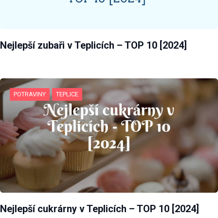
Uživatelská
zkušenost
Nejlepší zubaři v Teplicích – TOP 10 [2024]
Aby naše
webové
stránky
fungovaly
při vaší
POTRAVINY
TEPLICE
návštěvě co
nejlépe.
Pokud tyto
cookies
odmítnete,
některé
funkce z
webu zmizí.
Marketing
Sdílením svých
Nejlepší cukrárny v Teplicích – TOP 10 [2024]
zájmů a chování