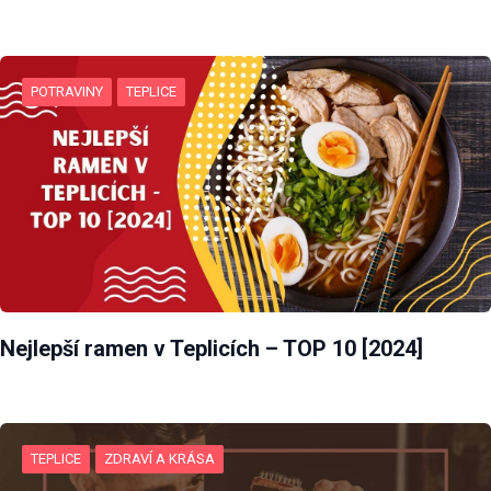
POTRAVINY
TEPLICE
Nejlepší ramen v Teplicích – TOP 10 [2024]
Nezbytné
Tyto
soubory
cookie
nejsou
TEPLICE
ZDRAVÍ A KRÁSA
volitelné.
Jsou