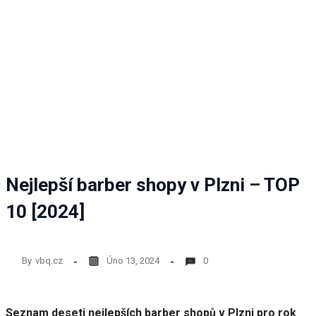
nezbytné
pro
fungování
webových
stránek.
Statistiky
Abychom
mohli
zlepšovat
funkčnost
Nejlepší barber shopy v Plzni – TOP
a
strukturu
10 [2024]
webových
stránek
na
základě
By
vbq.cz
Úno 13, 2024
0
toho, jak
se
webové
stránky
Seznam deseti nejlepších barber shopů v Plzni pro rok
používají.