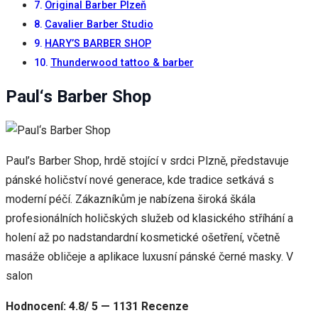
Original Barber Plzeň
při návštěvě našich
stránek zvyšujete
Cavalier Barber Studio
šanci na zobrazení
HARY’S BARBER SHOP
personalizovaného
obsahu a nabídek.
Thunderwood tattoo & barber
Paul‘s Barber Shop
Paul’s Barber Shop, hrdě stojící v srdci Plzně, představuje
pánské holičství nové generace, kde tradice setkává s
moderní péčí. Zákazníkům je nabízena široká škála
profesionálních holičských služeb od klasického stříhání a
holení až po nadstandardní kosmetické ošetření, včetně
masáže obličeje a aplikace luxusní pánské černé masky. V
salon
Hodnocení: 4.8/ 5 — 1131 Recenze