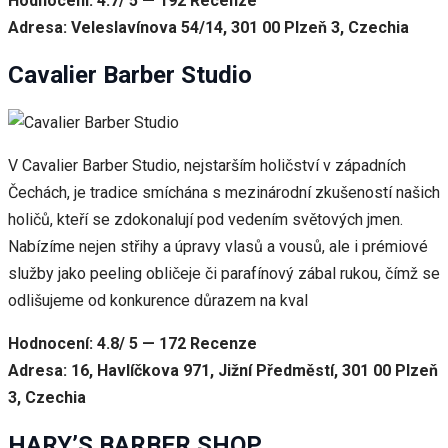
Hodnocení: 4.7/ 5 — 192 Recenze
Adresa: Veleslavínova 54/14, 301 00 Plzeň 3, Czechia
Cavalier Barber Studio
V Cavalier Barber Studio, nejstarším holičství v západních
Čechách, je tradice smíchána s mezinárodní zkušeností našich
holičů, kteří se zdokonalují pod vedením světových jmen.
Nabízíme nejen střihy a úpravy vlasů a vousů, ale i prémiové
služby jako peeling obličeje či parafínový zábal rukou, čímž se
odlišujeme od konkurence důrazem na kval
Hodnocení: 4.8/ 5 — 172 Recenze
Adresa: 16, Havlíčkova 971, Jižní Předměstí, 301 00 Plzeň
3, Czechia
HARY’S BARBER SHOP