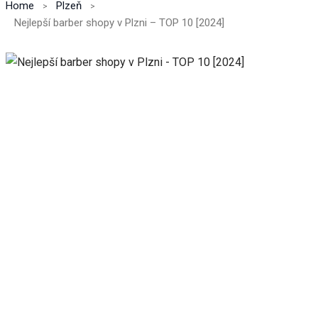
Home
Plzeň
Nejlepší barber shopy v Plzni – TOP 10 [2024]
Nezbytné
Tyto
soubory
cookie
nejsou
volitelné.
Jsou