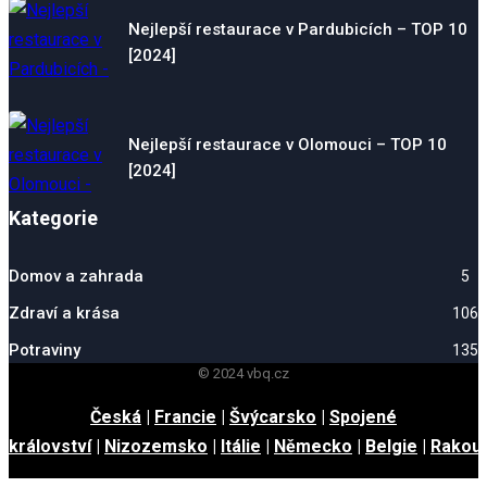
Nejlepší restaurace v Pardubicích – TOP 10
[2024]
Nejlepší restaurace v Olomouci – TOP 10
[2024]
Kategorie
Domov a zahrada
5
Zdraví a krása
106
Potraviny
135
© 2024 vbq.cz
Česká
|
Francie
|
Švýcarsko
|
Spojené
království
|
Nizozemsko
|
Itálie
|
Německo
|
Belgie
|
Rakou