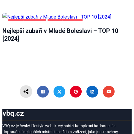
MLADÁ BOLESLAV
ZDRAVÍ A KRÁSA
Nejlepší zubaři v Mladé Boleslavi – TOP 10
[2024]
vbq.cz
VBQ.cz je český lifestyle web, který nabízí komplexní hodnocení a
doporučení nejlepších místních služeb a zařízení, jako jsou kavárny,