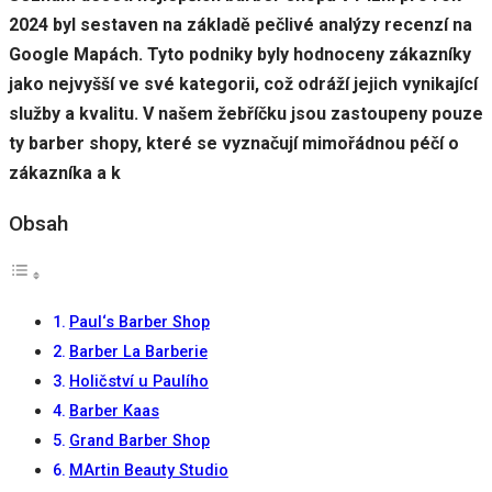
2024 byl sestaven na základě pečlivé analýzy recenzí na
Google Mapách. Tyto podniky byly hodnoceny zákazníky
Uživatelská
jako nejvyšší ve své kategorii, což odráží jejich vynikající
zkušenost
služby a kvalitu. V našem žebříčku jsou zastoupeny pouze
Aby naše
webové
ty barber shopy, které se vyznačují mimořádnou péčí o
stránky
zákazníka a k
fungovaly
při vaší
Obsah
návštěvě co
nejlépe.
Pokud tyto
cookies
odmítnete,
Paul‘s Barber Shop
některé
funkce z
Barber La Barberie
webu zmizí.
Holičství u Paulího
Barber Kaas
Marketing
Grand Barber Shop
Sdílením svých
MArtin Beauty Studio
zájmů a chování