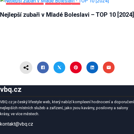
MLADÁ BOLESLAV
ZDRAVÍ A KRÁSA
Nejlepší zubaři v Mladé Boleslavi – TOP 10 [2024]
vbq.cz
VBQ.cz je český lifestyle web, který nabízí komplexní hodnocení a doporučení
nejlepších místních služeb a zařízení, jako jsou kavárny, posilovny a salony
krásy, ve více městech.
kontakt@vbq.cz