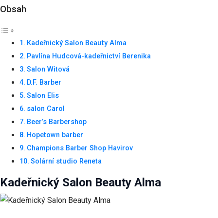
Obsah
Uživatelská
zkušenost
Kadeřnický Salon Beauty Alma
Aby naše
Pavlína Hudcová-kadeřnictví Berenika
webové
Salon Witová
stránky
fungovaly
D.F. Barber
při vaší
Salon Elis
návštěvě co
nejlépe.
salon Carol
Pokud tyto
Beer’s Barbershop
cookies
odmítnete,
Hopetown barber
některé
Champions Barber Shop Havirov
funkce z
Solární studio Reneta
webu zmizí.
Kadeřnický Salon Beauty Alma
Marketing
Sdílením svých
zájmů a chování