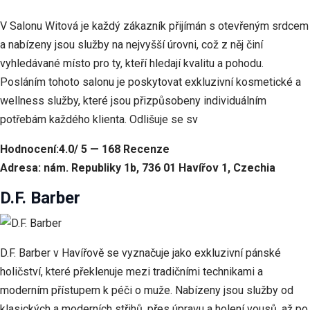
V Salonu Witová je každý zákazník přijímán s otevřeným srdcem
a nabízeny jsou služby na nejvyšší úrovni, což z něj činí
vyhledávané místo pro ty, kteří hledají kvalitu a pohodu.
Posláním tohoto salonu je poskytovat exkluzivní kosmetické a
wellness služby, které jsou přizpůsobeny individuálním
potřebám každého klienta. Odlišuje se sv
Hodnocení:4.0/ 5 — 168 Recenze
Adresa: nám. Republiky 1b, 736 01 Havířov 1, Czechia
D.F. Barber
D.F. Barber v Havířově se vyznačuje jako exkluzivní pánské
holičství, které překlenuje mezi tradičními technikami a
moderním přístupem k péči o muže. Nabízeny jsou služby od
klasických a moderních střihů, přes úpravu a holení vousů, až po