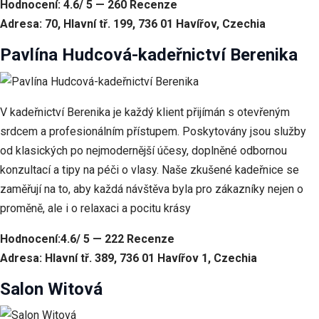
Hodnocení: 4.6/ 5 — 260 Recenze
při návštěvě našich
stránek zvyšujete
Adresa: 70, Hlavní tř. 199, 736 01 Havířov, Czechia
šanci na zobrazení
personalizovaného
Pavlína Hudcová-kadeřnictví Berenika
obsahu a nabídek.
V kadeřnictví Berenika je každý klient přijímán s otevřeným
srdcem a profesionálním přístupem. Poskytovány jsou služby
od klasických po nejmodernější účesy, doplněné odbornou
konzultací a tipy na péči o vlasy. Naše zkušené kadeřnice se
zaměřují na to, aby každá návštěva byla pro zákazníky nejen o
proměně, ale i o relaxaci a pocitu krásy
Hodnocení:4.6/ 5 — 222 Recenze
Adresa: Hlavní tř. 389, 736 01 Havířov 1, Czechia
Salon Witová