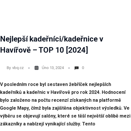
nezbytné
pro
fungování
webových
stránek.
Nejlepší kadeřníci/kadeřnice v
Statistiky
Havířově – TOP 10 [2024]
Abychom
mohli
zlepšovat
By
vbq.cz
Úno 13, 2024
0
funkčnost
a
strukturu
V posledním roce byl sestaven žebříček nejlepších
webových
kadeřníků a kadeřnic v Havířově pro rok 2024. Hodnocení
stránek
na
bylo založeno na počtu recenzí získaných na platformě
základě
Google Mapy, čímž byla zajištěna objektivnost výsledků. Ve
toho, jak
se
výběru se objevují salóny, které se těší největší oblibě mezi
webové
zákazníky a nabízejí vynikající služby. Tento
stránky
používají.