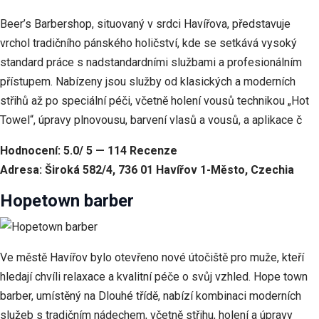
Beer’s Barbershop, situovaný v srdci Havířova, představuje
vrchol tradičního pánského holičství, kde se setkává vysoký
standard práce s nadstandardními službami a profesionálním
přístupem. Nabízeny jsou služby od klasických a moderních
střihů až po speciální péči, včetně holení vousů technikou „Hot
Towel“, úpravy plnovousu, barvení vlasů a vousů, a aplikace č
Hodnocení: 5.0/ 5 — 114 Recenze
Adresa: Široká 582/4, 736 01 Havířov 1-Město, Czechia
Hopetown barber
Ve městě Havířov bylo otevřeno nové útočiště pro muže, kteří
hledají chvíli relaxace a kvalitní péče o svůj vzhled. Hope town
barber, umístěný na Dlouhé třídě, nabízí kombinaci moderních
služeb s tradičním nádechem, včetně střihu, holení a úpravy