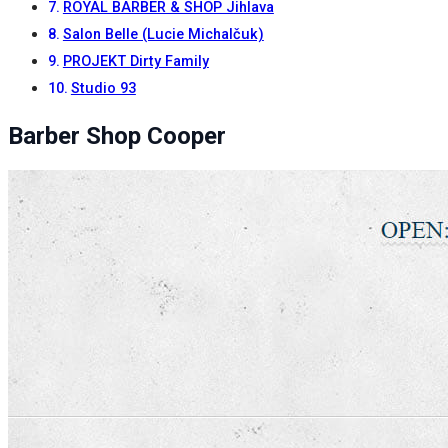
ROYAL BARBER & SHOP Jihlava
při návštěvě našich
stránek zvyšujete
Salon Belle (Lucie Michalčuk)
šanci na zobrazení
PROJEKT Dirty Family
personalizovaného
obsahu a nabídek.
Studio 93
Barber Shop Cooper