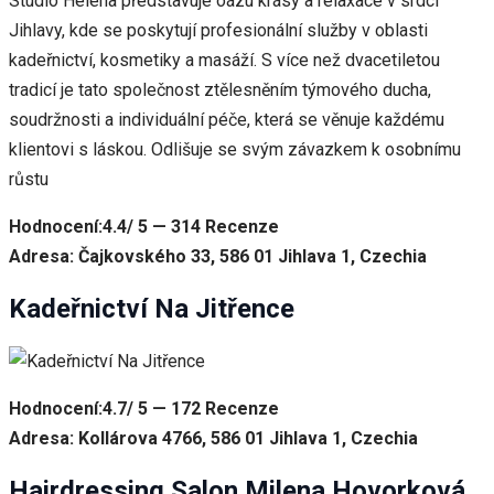
Studio Helena představuje oázu krásy a relaxace v srdci
Jihlavy, kde se poskytují profesionální služby v oblasti
kadeřnictví, kosmetiky a masáží. S více než dvacetiletou
tradicí je tato společnost ztělesněním týmového ducha,
soudržnosti a individuální péče, která se věnuje každému
klientovi s láskou. Odlišuje se svým závazkem k osobnímu
růstu
Hodnocení:4.4/ 5 — 314 Recenze
Adresa: Čajkovského 33, 586 01 Jihlava 1, Czechia
Kadeřnictví Na Jitřence
Hodnocení:4.7/ 5 — 172 Recenze
Adresa: Kollárova 4766, 586 01 Jihlava 1, Czechia
Hairdressing Salon Milena Hovorková