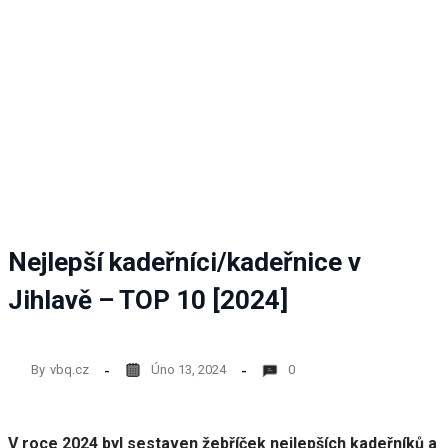
nezbytné
pro
fungování
webových
stránek.
Statistiky
Abychom
mohli
zlepšovat
funkčnost
Nejlepší kadeřníci/kadeřnice v
a
strukturu
Jihlavě – TOP 10 [2024]
webových
stránek
na
základě
By
vbq.cz
Úno 13, 2024
0
toho, jak
se
webové
stránky
V roce 2024 byl sestaven žebříček nejlepších kadeřníků a
používají.