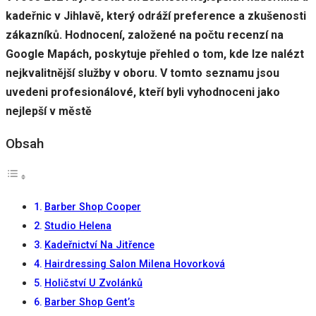
kadeřnic v Jihlavě, který odráží preference a zkušenosti
zákazníků. Hodnocení, založené na počtu recenzí na
Uživatelská
Google Mapách, poskytuje přehled o tom, kde lze nalézt
zkušenost
nejkvalitnější služby v oboru. V tomto seznamu jsou
Aby naše
webové
uvedeni profesionálové, kteří byli vyhodnoceni jako
stránky
nejlepší v městě
fungovaly
při vaší
Obsah
návštěvě co
nejlépe.
Pokud tyto
cookies
odmítnete,
Barber Shop Cooper
některé
funkce z
Studio Helena
webu zmizí.
Kadeřnictví Na Jitřence
Hairdressing Salon Milena Hovorková
Marketing
Holičství U Zvolánků
Sdílením svých
Barber Shop Gent’s
zájmů a chování