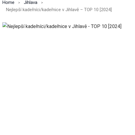
Home
Jihlava
Nejlepší kadeřníci/kadeřnice v Jihlavě – TOP 10 [2024]
Nezbytné
Tyto
soubory
cookie
nejsou
volitelné.
Jsou