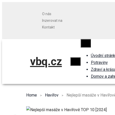
O nás
Inzerovat na
Kontakt
Úvodní strán
vbq.cz
Potraviny
Zdraví a krás
Domov a zah
Home
Havířov
Nejlepší masáže v Havířov