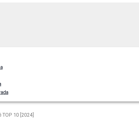
ka
a
rada
ě TOP 10 [2024]