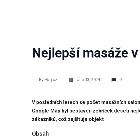
nezbytné
pro
fungování
webových
stránek.
Nejlepší masáže v
Statistiky
Abychom
mohli
zlepšovat
funkčnost
By
vbq.cz
Úno 13, 2024
0
a
strukturu
webových
stránek
V posledních letech se počet masážních salon
na
základě
Google Map byl sestaven žebříček deseti nejle
toho, jak
zákazníků, což zajišťuje objekt
se
webové
Obsah
stránky
používají.