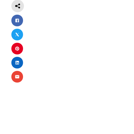
Nezbytné
Tyto
soubory
cookie
nejsou
volitelné.
Jsou