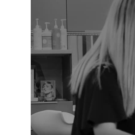
při návštěvě našich
stránek zvyšujete
šanci na zobrazení
personalizovaného
obsahu a nabídek.