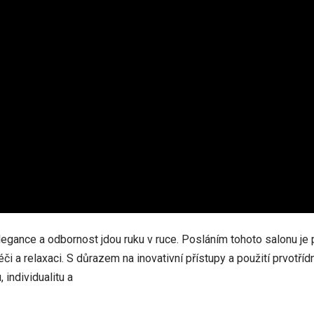
legance a odbornost jdou ruku v ruce. Posláním tohoto salonu je p
éči a relaxaci. S důrazem na inovativní přístupy a použití prvotří
 individualitu a