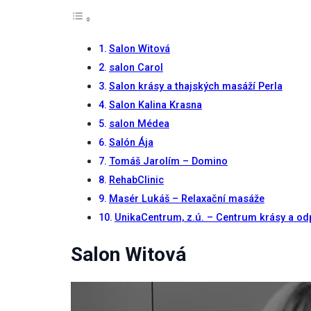
Uživatelská
Salon Witová
zkušenost
salon Carol
Aby naše
Salon krásy a thajských masáží Perla
webové
stránky
Salon Kalina Krasna
fungovaly
salon Médea
při vaší
návštěvě co
Salón Ája
nejlépe.
Tomáš Jarolím – Domino
Pokud tyto
cookies
RehabClinic
odmítnete,
Masér Lukáš – Relaxační masáže
některé
UnikaCentrum, z.ú. – Centrum krásy a o
funkce z
webu zmizí.
Salon Witová
Marketing
Sdílením svých
zájmů a chování