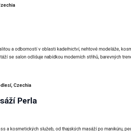
Czechia
litou a odborností v oblasti kadeřnictví, nehtové modeláže, kos
áží se salon odlišuje nabídkou moderních střihů, barevných tren
dlesí, Czechia
sáží Perla
ss a kosmetických služeb, od thajských masáží po manikúru, pedik