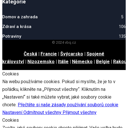
Kategorie
Domov a zahrada
5
Zdraví a krása
106
Potraviny
135
© 2024 vbq.cz
Česká
|
Francie
|
Švýcarsko
|
Spojené
království
|
Nizozemsko
|
Itálie
|
Německo
|
Belgie
|
Rakou
Cookies
Na webu používáme cookies. Pokud si myslíte, že je to v
pořádku, klikněte na „Přijmout všechny“. Kliknutím na
„Nastavení“ si také můžete vybrat, jaké soubory cookie
chcete.
Přečtěte si naše zásady používání souborů cookie
Nastavení
Odmítnout všechny
Přijmout všechny
Cookies
Zvolte, jaké soubory cookie chcete přijímat. Vaše volba bude