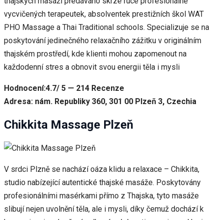
thajských masáží předáváno skrze ruce profesionálně
vycvičených terapeutek, absolventek prestižních škol WAT
PHO Massage a Thai Traditional schools. Specializuje se na
poskytování jedinečného relaxačního zážitku v originálním
thajském prostředí, kde klienti mohou zapomenout na
každodenní stres a obnovit svou energii těla i mysli
Hodnocení:4.7/ 5 — 214 Recenze
Adresa: nám. Republiky 360, 301 00 Plzeň 3, Czechia
Chikkita Massage Plzeň
V srdci Plzně se nachází oáza klidu a relaxace – Chikkita,
studio nabízející autentické thajské masáže. Poskytovány
profesionálními masérkami přímo z Thajska, tyto masáže
slibují nejen uvolnění těla, ale i mysli, díky čemuž dochází k