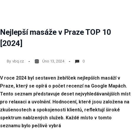
nezbytné
pro
fungování
webových
stránek.
Nejlepší masáže v Praze TOP 10
[2024]
Statistiky
Abychom
mohli
By
vbq.cz
Úno 13, 2024
0
zlepšovat
funkčnost
a
V roce 2024 byl sestaven žebříček nejlepších masáží v
strukturu
Praze, který se opírá o počet recenzí na Google Mapách.
webových
stránek
Tento seznam představuje deset nejvyhledávanějších míst
na
pro relaxaci a uvolnění. Hodnocení, které jsou založena na
základě
zkušenostech a spokojenosti klientů, reflektují široké
toho, jak
se
spektrum nabízených služeb. Každé místo v tomto
webové
seznamu bylo pečlivě vybrá
stránky
používají.