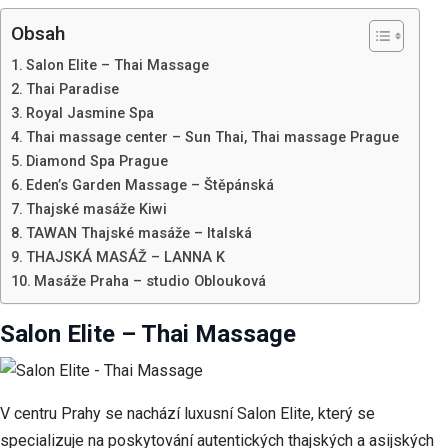
Obsah
Salon Elite – Thai Massage
Uživatelská
zkušenost
Thai Paradise
Aby naše
Royal Jasmine Spa
webové
Thai massage center – Sun Thai, Thai massage Prague
stránky
Diamond Spa Prague
fungovaly
při vaší
Eden’s Garden Massage – Štěpánská
návštěvě co
Thajské masáže Kiwi
nejlépe.
TAWAN Thajské masáže – Italská
Pokud tyto
THAJSKÁ MASÁŽ – LANNA K
cookies
odmítnete,
Masáže Praha – studio Oblouková
některé
funkce z
Salon Elite – Thai Massage
webu zmizí.
Marketing
V centru Prahy se nachází luxusní Salon Elite, který se
Sdílením svých
zájmů a chování
specializuje na poskytování autentických thajských a asijských