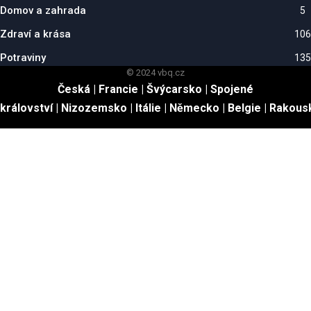
Domov a zahrada
5
Zdraví a krása
106
Potraviny
135
© 2024 vbq.cz
Česká
|
Francie
|
Švýcarsko
|
Spojené
království
|
Nizozemsko
|
Itálie
|
Německo
|
Belgie
|
Rakous