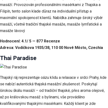
při návštěvě našich
masáží. Provozován profesionálními masérkami z Thajska a
stránek zvyšujete
Filipín, tento salon klade důraz na individuální přístup a
šanci na zobrazení
personalizovaného
maximální spokojenost klientů. Nabídka zahrnuje široký výběr
obsahu a nabídek.
masáží, včetně tradiční thajské masáže, masáže lymfatické a
masáže lávový
Hodnocení: 4.1/ 5 — 877 Recenze
Adresa: Vodičkova 1935/38, 110 00 Nové Město, Czechia
Thai Paradise
Thajský ráj reprezentuje oázu klidu a relaxace v srdci Prahy, kde
se nabízí autentická thajská masážní zkušenost. Poskytují
širokou škálu masáží – od tradiční thajské, přes aroma olejové,
až po královskou masáž s bylinami, vše prováděno
kvalifikovanými thajskými masérkami. Každý klient je zde