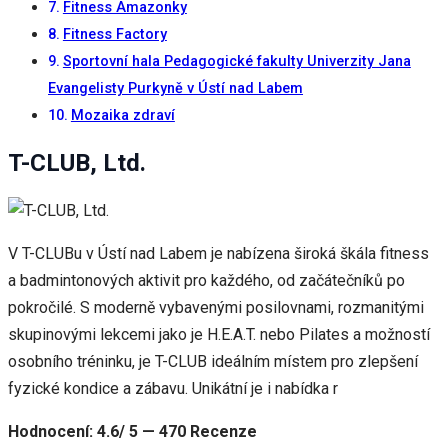
Fitness Amazonky
při návštěvě našich
stránek zvyšujete
Fitness Factory
šanci na zobrazení
Sportovní hala Pedagogické fakulty Univerzity Jana
personalizovaného
obsahu a nabídek.
Evangelisty Purkyně v Ústí nad Labem
Mozaika zdraví
T-CLUB, Ltd.
V T-CLUBu v Ústí nad Labem je nabízena široká škála fitness
a badmintonových aktivit pro každého, od začátečníků po
pokročilé. S moderně vybavenými posilovnami, rozmanitými
skupinovými lekcemi jako je H.E.A.T. nebo Pilates a možností
osobního tréninku, je T-CLUB ideálním místem pro zlepšení
fyzické kondice a zábavu. Unikátní je i nabídka r
Hodnocení: 4.6/ 5 — 470 Recenze