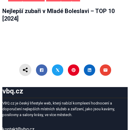
MLADÁ BOLESLAV
ZDRAVÍ A KRÁSA
Nejlepší zubaři v Mladé Boleslavi – TOP 10
[2024]
vbq.cz
VBQ.cz je český lifestyle web, který nabízí komplexní hodnocení a
doporučení nejlepších místních služeb a zařízení, jako jsou kavárny,
posilovny a salony krásy, ve více městech.
kontakt@vbq.cz