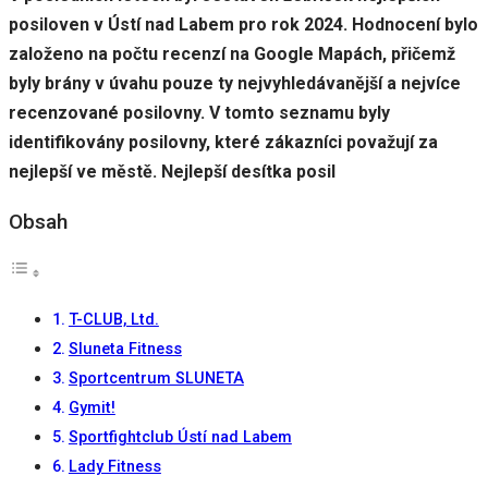
posiloven v Ústí nad Labem pro rok 2024. Hodnocení bylo
založeno na počtu recenzí na Google Mapách, přičemž
Uživatelská
byly brány v úvahu pouze ty nejvyhledávanější a nejvíce
zkušenost
recenzované posilovny. V tomto seznamu byly
Aby naše
webové
identifikovány posilovny, které zákazníci považují za
stránky
nejlepší ve městě. Nejlepší desítka posil
fungovaly
při vaší
Obsah
návštěvě co
nejlépe.
Pokud tyto
cookies
odmítnete,
T-CLUB, Ltd.
některé
funkce z
Sluneta Fitness
webu zmizí.
Sportcentrum SLUNETA
Gymit!
Marketing
Sportfightclub Ústí nad Labem
Sdílením svých
Lady Fitness
zájmů a chování