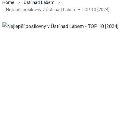
Home
Ústí nad Labem
Nejlepší posilovny v Ústí nad Labem – TOP 10 [2024]
Nezbytné
Tyto
soubory
cookie
nejsou
volitelné.
Jsou