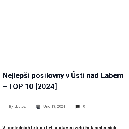
nezbytné
pro
fungování
webových
stránek.
Statistiky
Abychom
mohli
zlepšovat
funkčnost
Nejlepší posilovny v Ústí nad Labem
a
strukturu
– TOP 10 [2024]
webových
stránek
na
základě
By
vbq.cz
Úno 13, 2024
0
toho, jak
se
webové
stránky
V posledních letech byl sestaven žebříček nejlepších
používají.