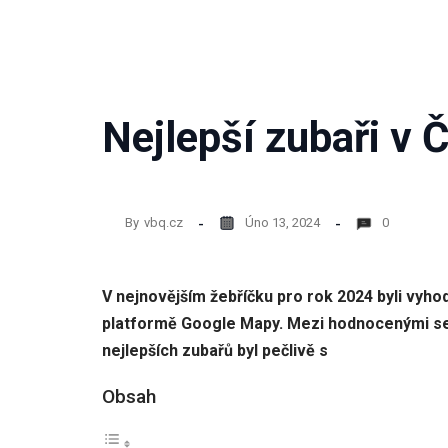
Nejlepší zubaři v 
By
vbq.cz
Úno 13, 2024
0
V nejnovějším žebříčku pro rok 2024 byli vyho
platformě Google Mapy. Mezi hodnocenými se na
nejlepších zubařů byl pečlivě s
Obsah