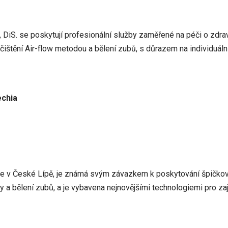
 DiS. se poskytují profesionální služby zaměřené na péči o zdr
ištění Air-flow metodou a bělení zubů, s důrazem na individuální
echia
í se v České Lípě, je známá svým závazkem k poskytování špičko
ny a bělení zubů, a je vybavena nejnovějšími technologiemi pro z