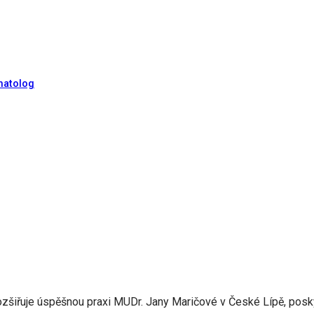
matolog
rozšiřuje úspěšnou praxi MUDr. Jany Maričové v České Lípě, pos