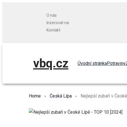
O nás
Inzerovat na
Kontakt
vbq.cz
Úvodní stránka
Potraviny
Home
Česká Lípa
Nejlepší zubaři v Česk