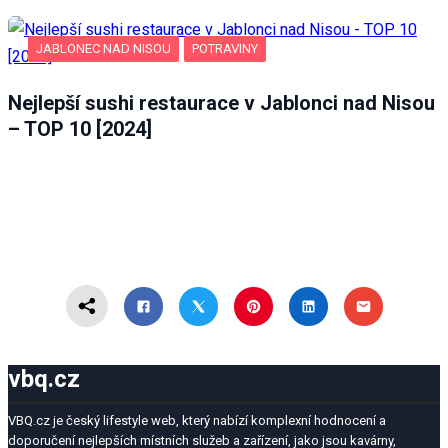
JABLONEC NAD NISOU
POTRAVINY
Nejlepší sushi restaurace v Jablonci nad Nisou
– TOP 10 [2024]
vbq.cz
VBQ.cz je český lifestyle web, který nabízí komplexní hodnocení a
doporučení nejlepších místních služeb a zařízení, jako jsou kavárny,