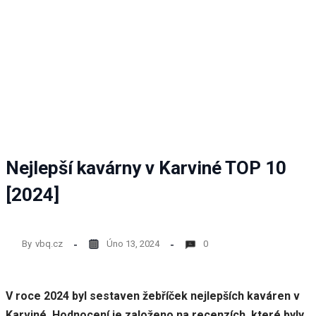
Nejlepší kavárny v Karviné TOP 10
[2024]
By
vbq.cz
Úno 13, 2024
0
V roce 2024 byl sestaven žebříček nejlepších kaváren v
Karviné. Hodnocení je založeno na recenzích, které byly