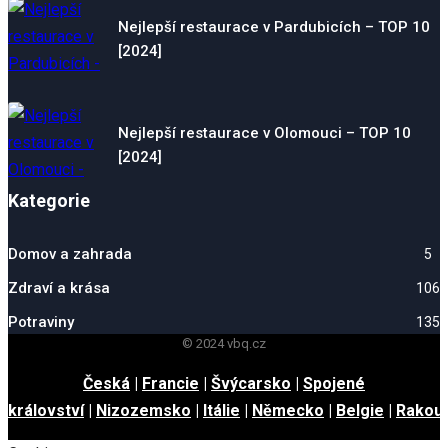
Nejlepší restaurace v Pardubicích – TOP 10
[2024]
Nejlepší restaurace v Olomouci – TOP 10
[2024]
Kategorie
Domov a zahrada
5
Zdraví a krása
106
Potraviny
135
© 2024 vbq.cz
Česká
|
Francie
|
Švýcarsko
|
Spojené
království
|
Nizozemsko
|
Itálie
|
Německo
|
Belgie
|
Rakou