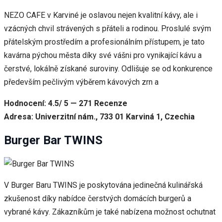
NEZO CAFE v Karviné je oslavou nejen kvalitní kávy, ale i
vzácných chvil strávených s přáteli a rodinou. Proslulé svým
přátelským prostředím a profesionálním přístupem, je tato
kavárna pýchou města díky své vášni pro vynikající kávu a
čerstvé, lokálně získané suroviny. Odlišuje se od konkurence
především pečlivým výběrem kávových zrn a
Hodnocení: 4.5/ 5 — 271 Recenze
Adresa: Univerzitní nám., 733 01 Karviná 1, Czechia
Burger Bar TWINS
V Burger Baru TWINS je poskytována jedinečná kulinářská
zkušenost díky nabídce čerstvých domácích burgerů a
vybrané kávy. Zákazníkům je také nabízena možnost ochutnat