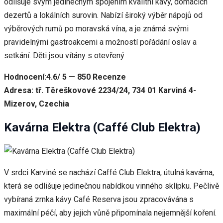
odlišuje svým jedinečným spojením kvalitní kávy, domácích
dezertů a lokálních surovin. Nabízí široký výběr nápojů od
výběrových rumů po moravská vína, a je známá svými
pravidelnými gastroakcemi a možností pořádání oslav a
setkání. Děti jsou vítány s otevřený
Hodnocení:4.6/ 5 — 850 Recenze
Adresa: tř. Těreškovové 2234/24, 734 01 Karviná 4-
Mizerov, Czechia
Kavárna Elektra (Caffé Club Elektra)
V srdci Karviné se nachází Caffé Club Elektra, útulná kavárna,
která se odlišuje jedinečnou nabídkou vinného sklípku. Pečlivě
vybíraná zrnka kávy Café Reserva jsou zpracovávána s
maximální péčí, aby jejich vůně připomínala nejjemnější koření.