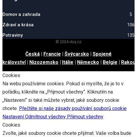
Domov a zahrada
5
Zdraví a krása
106
Potraviny
135
© 2024 vbq.cz
Česká
|
Francie
|
Švýcarsko
|
Spojené
království
|
Nizozemsko
|
Itálie
|
Německo
|
Belgie
|
Rakou
Cookies
Na webu používáme cookies. Pokud si myslíte, že je to v
pořádku, klikněte na „Přijmout všechny“. Kliknutím na
„Nastavení“ si také můžete vybrat, jaké soubory cookie
chcete.
Přečtěte si naše zásady používání souborů cookie
Nastavení
Odmítnout všechny
Přijmout všechny
Cookies
Zvolte, jaké soubory cookie chcete přijímat. Vaše volba bude